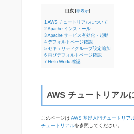
目次
[
非表示
]
1
AWS チュートリアルについて
2
Apache インストール
3
Apache サービス有効化・起動
4
デフォルトページ確認
5
セキュリティグループ設定追加
6
再びデフォルトページ確認
7
Hello World 確認
AWS チュートリアル
このページは
AWS 基礎入門チュートリア
チュートリアル
を参照してください。