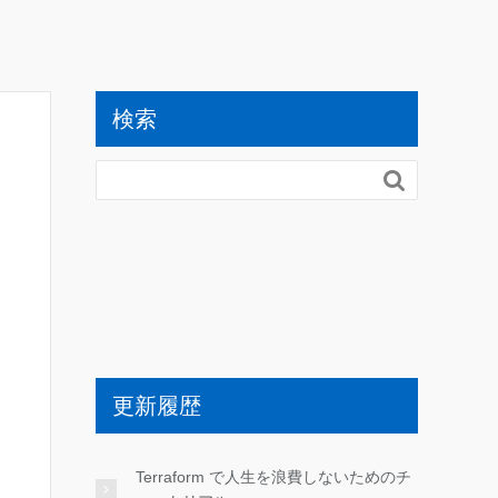
検索

更新履歴
Terraform で人生を浪費しないためのチ