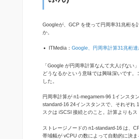
Googleが、GCP を使って円周率31
か。
ITMedia：
Google、円周率計算31兆
「Google が円周率計算なんて大人げ
どうなるかという意味では興味深いです。
した。
円周率計算が n1-megamem-96 1イ
standard-16 24インスタンスで、それ
スクは iSCSI 接続とのこと。計算より
ストレージノードの n1-standard-1
帯域幅が vCPU の数によって自動的に決ま