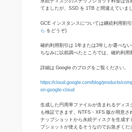
永続ディスクのスナップショット料金は含めていませ
てましたが、SSD を 1TB と間違えてい
GCE インスタンスについては継続利用割引
ら
をどうぞ)
確約利用割引は 1年または3年しか選べな
ちなみに以前調べたところでは、確約利用割引
詳細は Google のブログをご覧ください。
https://cloud.google.com/blog/products/compu
on-google-cloud
生成した円周率ファイルが含まれるディス
も検証できます。NTFS・XFS 版が用意され
ナップショットから永続ディスクを生成すると
プショットが使えるそうなのでお急ぎくだ