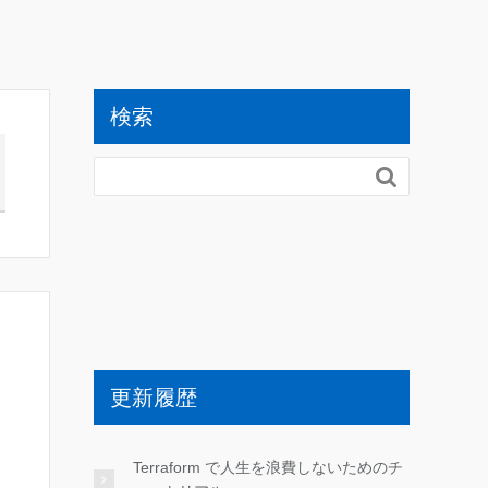
検索

更新履歴
Terraform で人生を浪費しないためのチ