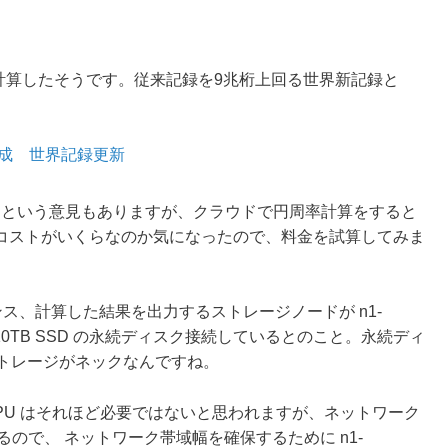
兆桁を計算したそうです。従来記録を9兆桁上回る世界新記録と
桁達成 世界記録更新
ない」という意見もありますが、クラウドで円周率計算をすると
コストがいくらなのか気になったので、料金を試算してみま
ンスタンス、計算した結果を出力するストレージノードが n1-
ぞれ 10TB SSD の永続ディスク接続しているとのこと。永続ディ
もストレージがネックなんですね。
6 は、CPU はそれほど必要ではないと思われますが、ネットワーク
るので、 ネットワーク帯域幅を確保するために n1-