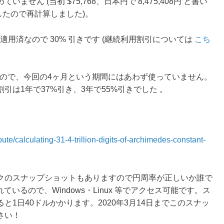
ん (当初 $75,768、日本円で 8,475,408円 と書い
ましたので再計算しました)。
適用済なので 30% 引きです (継続利用割引については
こち
いので、今回の4ヶ月という期間にはあわず使っていません。
は1年で37%引き、3年で55%引きでした 。
te/calculating-31-4-trillion-digits-of-archimedes-constant-
クのスナップショットもありますので円周率が正しいか誰で
ているので、Windows・Linux 等でアクセス可能です。ス
1日40ドルかかります。2020年3月14日までこのスナッ
さい！