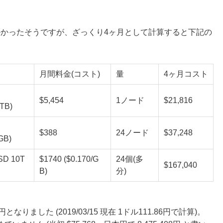
.1日かかったそうですが、ざっくり4ヶ月として計算すると下記の
月間料金(コスト)
量
4ヶ月コスト
$5,454
1ノード
$21,816
TB)
$388
24ノード
$37,248
GB)
D 10T
$1740 ($0.170/G
24個(多
$167,040
B)
分)
3 円となりました (2019/03/15 現在 1ドル111.86円で計算)。