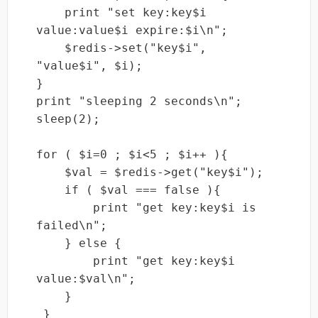
    print "set key:key$i 
value:value$i expire:$i\n";

    $redis->set("key$i", 
"value$i", $i);

}

print "sleeping 2 seconds\n";

sleep(2);

for ( $i=0 ; $i<5 ; $i++ ){

    $val = $redis->get("key$i");

    if ( $val === false ){

        print "get key:key$i is 
failed\n";

    } else {

	print "get key:key$i 
value:$val\n";

    }

 }