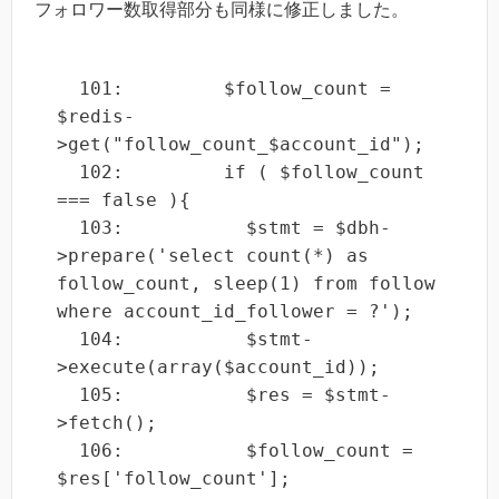
フォロワー数取得部分も同様に修正しました。
  101:         $follow_count = 
$redis-
>get("follow_count_$account_id");

  102:         if ( $follow_count 
=== false ){

  103:           $stmt = $dbh-
>prepare('select count(*) as 
follow_count, sleep(1) from follow 
where account_id_follower = ?');

  104:           $stmt-
>execute(array($account_id));

  105:           $res = $stmt-
>fetch();

  106:           $follow_count = 
$res['follow_count'];
