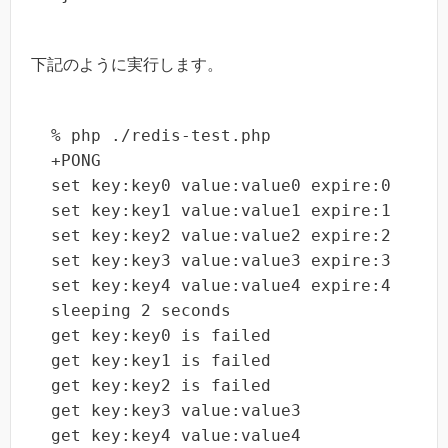
下記のように実行します。
% php ./redis-test.php

+PONG

set key:key0 value:value0 expire:0

set key:key1 value:value1 expire:1

set key:key2 value:value2 expire:2

set key:key3 value:value3 expire:3

set key:key4 value:value4 expire:4

sleeping 2 seconds

get key:key0 is failed

get key:key1 is failed

get key:key2 is failed

get key:key3 value:value3

get key:key4 value:value4