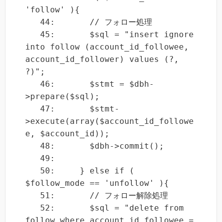
'follow' ){

   44:       // フォロー処理

   45:       $sql = "insert ignore 
into follow (account_id_followee, 
account_id_follower) values (?, 
?)";

   46:       $stmt = $dbh-
>prepare($sql);

   47:       $stmt-
>execute(array($account_id_followe
e, $account_id));

   48:       $dbh->commit();

   49: 

   50:     } else if ( 
$follow_mode == 'unfollow' ){

   51:       // フォロー解除処理

   52:       $sql = "delete from 
follow where account_id_followee = 