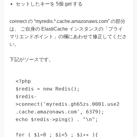
セットしたキーを 5個 get する
connect の “myredis.*.cache.amazonaws.com” の部分
は、 ご自身の ElastiCache インスタンスの「プライ
マリエンドポイント」の欄にあわせて修正してくださ
い。
下記がソースです。
<?php

$redis = new Redis();

$redis-
>connect('myredis.gh65zs.0001.use2
.cache.amazonaws.com', 6379);

echo $redis->ping() . "\n";

for ( $i=0 ; $i<5 ; $i++ ){
