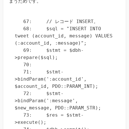
まうためです。
   67:     // レコード INSERT。

   68:     $sql = "INSERT INTO 
tweet (account_id, message) VALUES 
(:account_id, :message)";

   69:     $stmt = $dbh-
>prepare($sql);

   70: 

   71:     $stmt-
>bindParam(':account_id', 
$account_id, PDO::PARAM_INT);

   72:     $stmt-
>bindParam(':message', 
$new_message, PDO::PARAM_STR);

   73:     $res = $stmt-
>execute();
