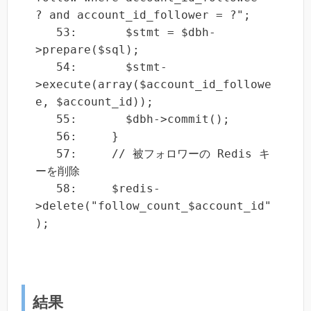
? and account_id_follower = ?";

   53:       $stmt = $dbh-
>prepare($sql);

   54:       $stmt-
>execute(array($account_id_followe
e, $account_id));

   55:       $dbh->commit();

   56:     }

   57:     // 被フォロワーの Redis キ
ーを削除

   58:     $redis-
>delete("follow_count_$account_id"
);
結果