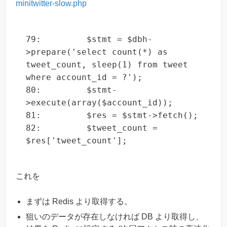
minitwitter-slow.php
79:         $stmt = $dbh-
>prepare('select count(*) as 
tweet_count, sleep(1) from tweet 
where account_id = ?');

80:         $stmt-
>execute(array($account_id));

81:         $res = $stmt->fetch();

82:         $tweet_count = 
$res['tweet_count'];
これを
まずは Redis より取得する。
狙いのデータが存在しなければ DB より取得し、