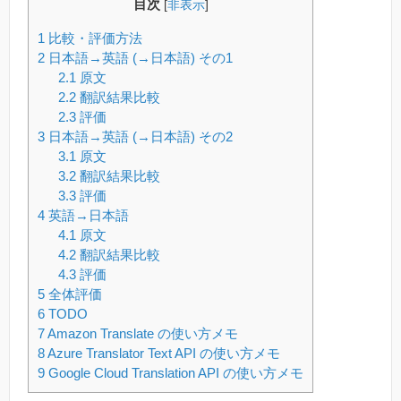
目次
[
非表示
]
1
比較・評価方法
2
日本語→英語 (→日本語) その1
2.1
原文
2.2
翻訳結果比較
2.3
評価
3
日本語→英語 (→日本語) その2
3.1
原文
3.2
翻訳結果比較
3.3
評価
4
英語→日本語
4.1
原文
4.2
翻訳結果比較
4.3
評価
5
全体評価
6
TODO
7
Amazon Translate の使い方メモ
8
Azure Translator Text API の使い方メモ
9
Google Cloud Translation API の使い方メモ