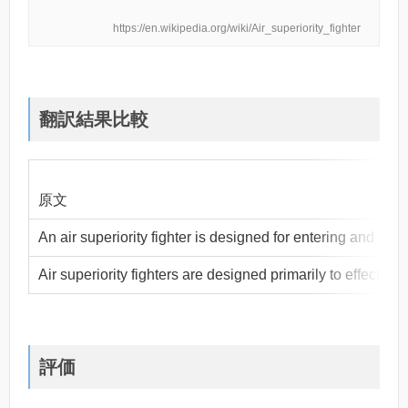
https://en.wikipedia.org/wiki/Air_superiority_fighter
翻訳結果比較
原文
An air superiority fighter is designed for entering and s
Air superiority fighters are designed primarily to effectiv
評価