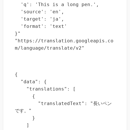
  'q': 'This is a long pen.',

  'source': 'en',

  'target': 'ja',

  'format': 'text'

}" 
"https://translation.googleapis.co
m/language/translate/v2"
{

  "data": {

    "translations": [

      {

        "translatedText": "長いペン
です。"

      }

    ]
