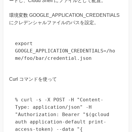
ードし、Cloud Shell にファイルとして配置。
環境変数 GOOGLE_APPLICATION_CREDENTIALS
にクレデンシャルファイルのパスを設定。
export 
GOOGLE_APPLICATION_CREDENTIALS=/ho
me/foo/bar/credential.json
Curl コマンドを使って
% curl -s -X POST -H "Content-
Type: application/json" -H 
"Authorization: Bearer "$(gcloud 
auth application-default print-
access-token) --data "{
