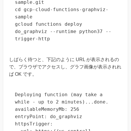
sample.git

cd gcp-cloud-functions-graphviz-
sample

gcloud functions deploy 
do_graphviz --runtime python37 --
trigger-http
しばらく待つと、下記のように URL が表示されるの
で、ブラウザでアクセスし、グラフ画像が表示されれ
ば OK です。
Deploying function (may take a 
while - up to 2 minutes)...done.                                                            

availableMemoryMb: 256

entryPoint: do_graphviz

httpsTrigger:
