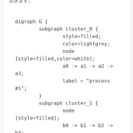
おきます。
digraph G {

	subgraph cluster_0 {

		style=filled;

		color=lightgrey;

		node 
[style=filled,color=white];

		a0 -> a1 -> a2 -> 
a3;

		label = "process 
#1";

	}

	subgraph cluster_1 {

		node 
[style=filled];

		b0 -> b1 -> b2 -> 
b3;
