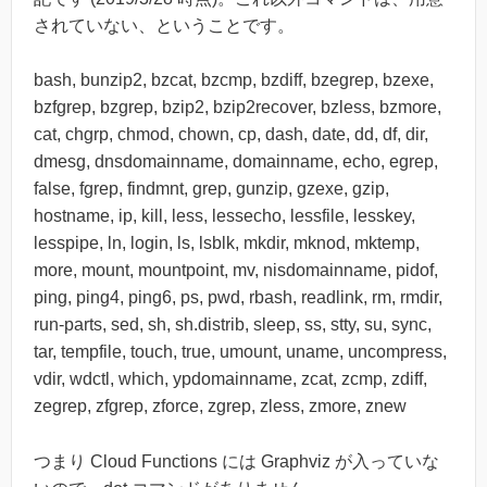
されていない、ということです。
bash, bunzip2, bzcat, bzcmp, bzdiff, bzegrep, bzexe,
bzfgrep, bzgrep, bzip2, bzip2recover, bzless, bzmore,
cat, chgrp, chmod, chown, cp, dash, date, dd, df, dir,
dmesg, dnsdomainname, domainname, echo, egrep,
false, fgrep, findmnt, grep, gunzip, gzexe, gzip,
hostname, ip, kill, less, lessecho, lessfile, lesskey,
lesspipe, ln, login, ls, lsblk, mkdir, mknod, mktemp,
more, mount, mountpoint, mv, nisdomainname, pidof,
ping, ping4, ping6, ps, pwd, rbash, readlink, rm, rmdir,
run-parts, sed, sh, sh.distrib, sleep, ss, stty, su, sync,
tar, tempfile, touch, true, umount, uname, uncompress,
vdir, wdctl, which, ypdomainname, zcat, zcmp, zdiff,
zegrep, zfgrep, zforce, zgrep, zless, zmore, znew
つまり Cloud Functions には Graphviz が入っていな