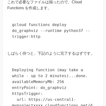
これで必要なファイルは揃ったので、Cloud
Functions を作成します。
gcloud functions deploy 
do_graphviz --runtime python37 --
trigger-http
しばらく待つと、下記のように完了するはずです。
Deploying function (may take a 
while - up to 2 minutes)...done.                                                            

availableMemoryMb: 256

entryPoint: do_graphviz

httpsTrigger:

  url: https://us-central1-
myprojectxxxx.cloudfunctions.net/d