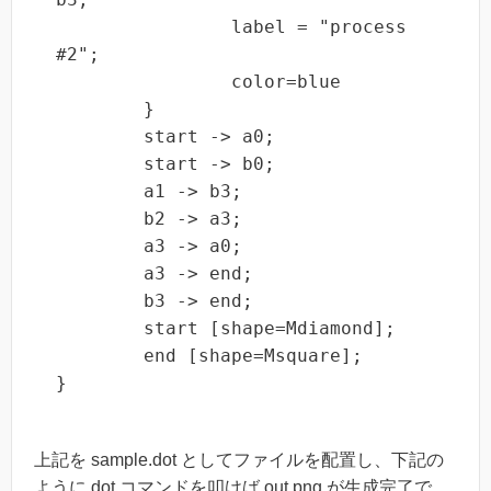
		label = "process 
#2";

		color=blue

	}

	start -> a0;

	start -> b0;

	a1 -> b3;

	b2 -> a3;

	a3 -> a0;

	a3 -> end;

	b3 -> end;

	start [shape=Mdiamond];

	end [shape=Msquare];

}
上記を sample.dot としてファイルを配置し、下記の
ように dot コマンドを叩けば out.png が生成完了で