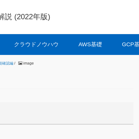
(2022年版)
クラウドノウハウ
AWS基礎
GCP
 機能確認編
/
image