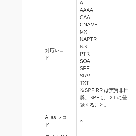
A
AAAA
CAA
CNAME
MX
NAPTR
NS
対応レコー
PTR
ド
SOA
SPF
SRV
TXT
※SPF RR は実質非推
奨。SPF は TXT に登
録すること。
Alias レコー
○
ド