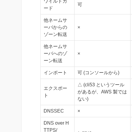
ワイルドカ
可
ード
他ネームサ
ーバからの
×
ゾーン転送
他ネームサ
ーバへのゾ
×
ーン転送
インポート
可 (コンソールから)
△ (cli53 というツール
エクスポー
があるが、AWS 製では
ト
ない)
DNSSEC
×
DNS over H
TTPS/