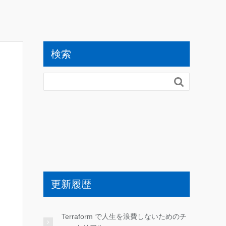
検索

更新履歴
Terraform で人生を浪費しないためのチ