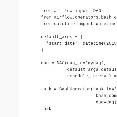
from airflow import DAG

from airflow.operators.bash_o
from datetime import datetime

default_args = {

  'start_date': datetime(2018, 10, 1),

}

dag = DAG(dag_id='mydag',

          default_args=default_args,

          schedule_interval = None)

task = BashOperator(task_id='
                     bash_command='echo Hello World',

                     dag=dag)
