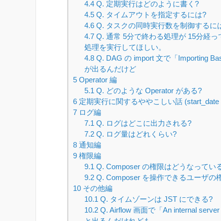
4.4
Q. 定期実行はどのように書く?
4.5
Q. タイムアウトを指定するには?
4.6
Q. タスクの同時実行数を制御するに
4.7
Q. 通常 5分で終わる処理が 15分
処理を実行してほしい。
4.8
Q. DAG の import 文で「Importing Bas
が出るんだけど
5
Operator 編
5.1
Q. どのような Operator がある?
6
定期実行に関するややこしい話 (start_date・sche
7
ログ編
7.1
Q. ログはどこに出力される?
7.2
Q. ログ量はどれくらい?
8
通知編
9
権限編
9.1
Q. Composer の権限はどうなってい
9.2
Q. Composer を操作できるユー
10
その他編
10.1
Q. タイムゾーンは JST にできる?
10.2
Q. Airflow 画面で「An internal server er
と出るんだけれども。