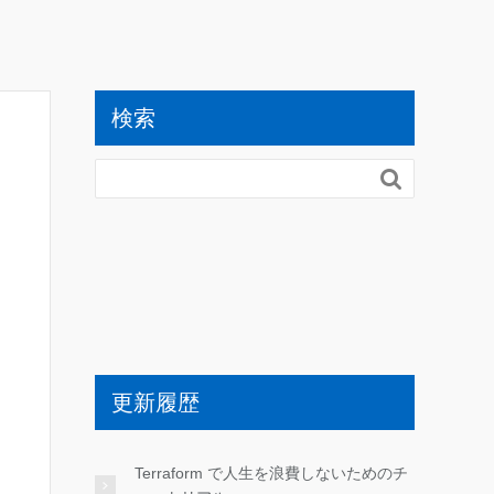
検索

更新履歴
Terraform で人生を浪費しないためのチ