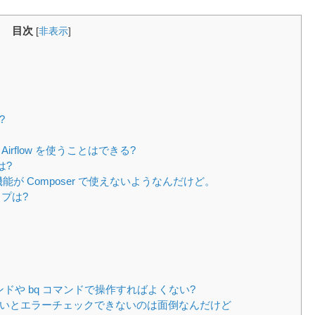
目次
[
非表示
]
?
なく Airflow を使うことはできる?
係は?
機能が Composer で使えないようなんだけど。
ップは?
l コマンドや bq コマンドで操作すればよくない?
しないとエラーチェックできないのは面倒なんだけど