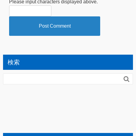
Please input characters displayed above.
検索
