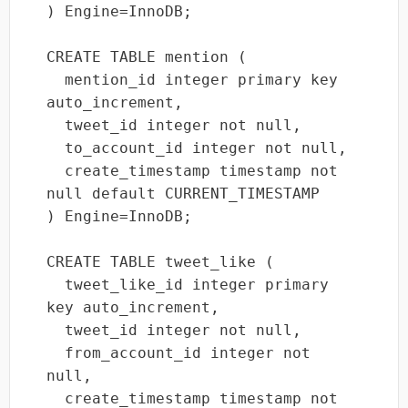
) Engine=InnoDB;

CREATE TABLE mention (

  mention_id integer primary key 
auto_increment,

  tweet_id integer not null,

  to_account_id integer not null,

  create_timestamp timestamp not 
null default CURRENT_TIMESTAMP

) Engine=InnoDB;

CREATE TABLE tweet_like (

  tweet_like_id integer primary 
key auto_increment,

  tweet_id integer not null,

  from_account_id integer not 
null,

  create_timestamp timestamp not 