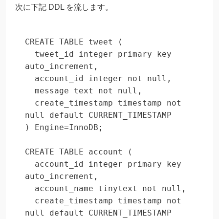
次に下記 DDL を流します。
CREATE TABLE tweet (

  tweet_id integer primary key 
auto_increment,

  account_id integer not null,

  message text not null,

  create_timestamp timestamp not 
null default CURRENT_TIMESTAMP

) Engine=InnoDB;

CREATE TABLE account (

  account_id integer primary key 
auto_increment,

  account_name tinytext not null,

  create_timestamp timestamp not 
null default CURRENT_TIMESTAMP
