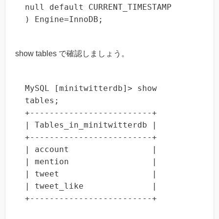
null default CURRENT_TIMESTAMP

) Engine=InnoDB;
show tables で確認しましょう。
MySQL [minitwitterdb]> show 
tables;

+-------------------------+

| Tables_in_minitwitterdb |

+-------------------------+

| account                 |

| mention                 |

| tweet                   |

| tweet_like              |

+-------------------------+