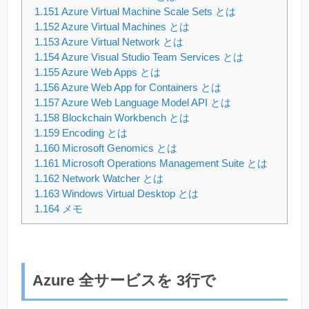
1.151
Azure Virtual Machine Scale Sets とは
1.152
Azure Virtual Machines とは
1.153
Azure Virtual Network とは
1.154
Azure Visual Studio Team Services とは
1.155
Azure Web Apps とは
1.156
Azure Web App for Containers とは
1.157
Azure Web Language Model API とは
1.158
Blockchain Workbench とは
1.159
Encoding とは
1.160
Microsoft Genomics とは
1.161
Microsoft Operations Management Suite とは
1.162
Network Watcher とは
1.163
Windows Virtual Desktop とは
1.164
メモ
Azure 全サービスを 3行で