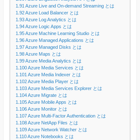
1.91
Azure Live and On-demand Streaming とは
1.92
Azure Load Balancer とは
1.93
Azure Log Analytics とは
1.94
Azure Logic Apps とは
1.95
Azure Machine Learning Studio とは
1.96
Azure Managed Applications とは
1.97
Azure Managed Disks とは
1.98
Azure Maps とは
1.99
Azure Media Analytics とは
1.100
Azure Media Services とは
1.101
Azure Media Indexer とは
1.102
Azure Media Player とは
1.103
Azure Media Services Explorer とは
1.104
Azure Migrate とは
1.105
Azure Mobile Apps とは
1.106
Azure Monitor とは
1.107
Azure Multi-Factor Authentication とは
1.108
Azure NetApp Files とは
1.109
Azure Network Watcher とは
1.110
Azure Notebooks とは