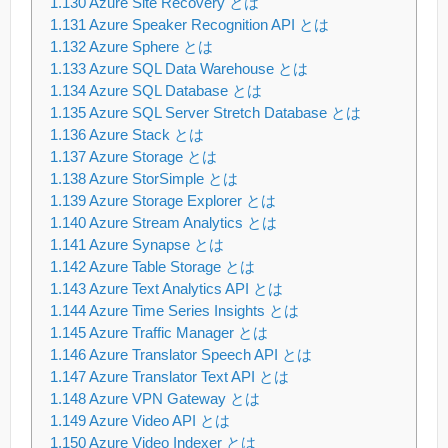
1.130
Azure Site Recovery とは
1.131
Azure Speaker Recognition API とは
1.132
Azure Sphere とは
1.133
Azure SQL Data Warehouse とは
1.134
Azure SQL Database とは
1.135
Azure SQL Server Stretch Database とは
1.136
Azure Stack とは
1.137
Azure Storage とは
1.138
Azure StorSimple とは
1.139
Azure Storage Explorer とは
1.140
Azure Stream Analytics とは
1.141
Azure Synapse とは
1.142
Azure Table Storage とは
1.143
Azure Text Analytics API とは
1.144
Azure Time Series Insights とは
1.145
Azure Traffic Manager とは
1.146
Azure Translator Speech API とは
1.147
Azure Translator Text API とは
1.148
Azure VPN Gateway とは
1.149
Azure Video API とは
1.150
Azure Video Indexer とは