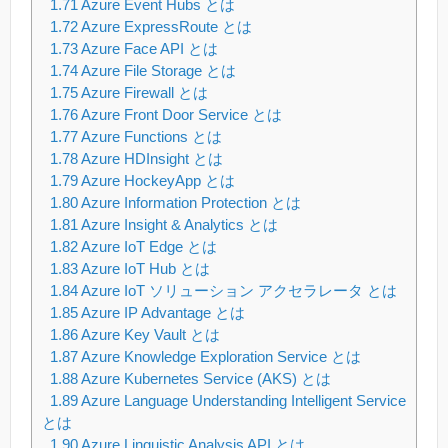
1.71
Azure Event Hubs とは
1.72
Azure ExpressRoute とは
1.73
Azure Face API とは
1.74
Azure File Storage とは
1.75
Azure Firewall とは
1.76
Azure Front Door Service とは
1.77
Azure Functions とは
1.78
Azure HDInsight とは
1.79
Azure HockeyApp とは
1.80
Azure Information Protection とは
1.81
Azure Insight & Analytics とは
1.82
Azure IoT Edge とは
1.83
Azure IoT Hub とは
1.84
Azure IoT ソリューション アクセラレータ とは
1.85
Azure IP Advantage とは
1.86
Azure Key Vault とは
1.87
Azure Knowledge Exploration Service とは
1.88
Azure Kubernetes Service (AKS) とは
1.89
Azure Language Understanding Intelligent Service
とは
1.90
Azure Linguistic Analysis API とは