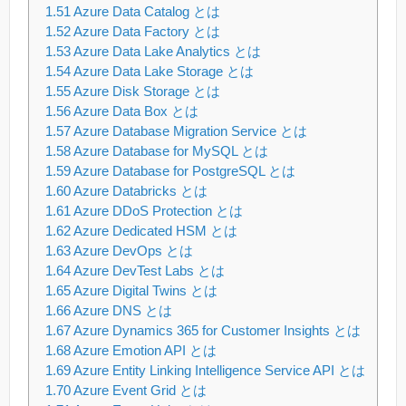
1.51
Azure Data Catalog とは
1.52
Azure Data Factory とは
1.53
Azure Data Lake Analytics とは
1.54
Azure Data Lake Storage とは
1.55
Azure Disk Storage とは
1.56
Azure Data Box とは
1.57
Azure Database Migration Service とは
1.58
Azure Database for MySQL とは
1.59
Azure Database for PostgreSQL とは
1.60
Azure Databricks とは
1.61
Azure DDoS Protection とは
1.62
Azure Dedicated HSM とは
1.63
Azure DevOps とは
1.64
Azure DevTest Labs とは
1.65
Azure Digital Twins とは
1.66
Azure DNS とは
1.67
Azure Dynamics 365 for Customer Insights とは
1.68
Azure Emotion API とは
1.69
Azure Entity Linking Intelligence Service API とは
1.70
Azure Event Grid とは