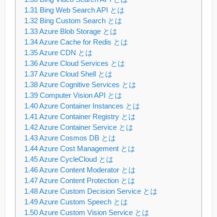
1.31
Bing Web Search API とは
1.32
Bing Custom Search とは
1.33
Azure Blob Storage とは
1.34
Azure Cache for Redis とは
1.35
Azure CDN とは
1.36
Azure Cloud Services とは
1.37
Azure Cloud Shell とは
1.38
Azure Cognitive Services とは
1.39
Computer Vision API とは
1.40
Azure Container Instances とは
1.41
Azure Container Registry とは
1.42
Azure Container Service とは
1.43
Azure Cosmos DB とは
1.44
Azure Cost Management とは
1.45
Azure CycleCloud とは
1.46
Azure Content Moderator とは
1.47
Azure Content Protection とは
1.48
Azure Custom Decision Service とは
1.49
Azure Custom Speech とは
1.50
Azure Custom Vision Service とは