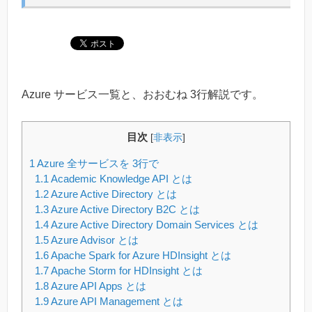
Azure サービス一覧と、おおむね 3行解説です。
目次
[
非表示
]
1
Azure 全サービスを 3行で
1.1
Academic Knowledge API とは
1.2
Azure Active Directory とは
1.3
Azure Active Directory B2C とは
1.4
Azure Active Directory Domain Services とは
1.5
Azure Advisor とは
1.6
Apache Spark for Azure HDInsight とは
1.7
Apache Storm for HDInsight とは
1.8
Azure API Apps とは
1.9
Azure API Management とは