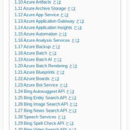
1.10
Azure Artifacts とは
1.11
Azure Archive Storage とは
1.12
Azure App Service とは
1.13
Azure Application Gateway とは
1.14
Azure Application Insights とは
1.15
Azure Automation とは
1.16
Azure Analysis Services とは
1.17
Azure Backup とは
1.18
Azure Batch とは
1.19
Azure Batch AI とは
1.20
Azure Batch Rendering とは
1.21
Azure Blueprints とは
1.22
Azure Boards とは
1.23
Azure Bot Service とは
1.24
Bing Autosuggest API とは
1.25
Bing Entity Search API とは
1.26
Bing Image Search API とは
1.27
Bing News Search API とは
1.28
Speech Services とは
1.29
Bing Spell Check API とは
1.30
Bing Video Search API とは