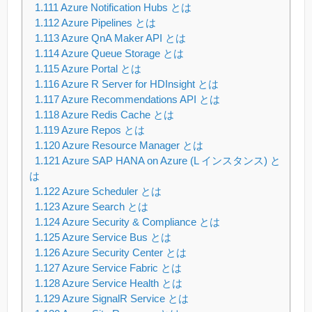
1.111
Azure Notification Hubs とは
1.112
Azure Pipelines とは
1.113
Azure QnA Maker API とは
1.114
Azure Queue Storage とは
1.115
Azure Portal とは
1.116
Azure R Server for HDInsight とは
1.117
Azure Recommendations API とは
1.118
Azure Redis Cache とは
1.119
Azure Repos とは
1.120
Azure Resource Manager とは
1.121
Azure SAP HANA on Azure (L インスタンス) と
は
1.122
Azure Scheduler とは
1.123
Azure Search とは
1.124
Azure Security & Compliance とは
1.125
Azure Service Bus とは
1.126
Azure Security Center とは
1.127
Azure Service Fabric とは
1.128
Azure Service Health とは
1.129
Azure SignalR Service とは