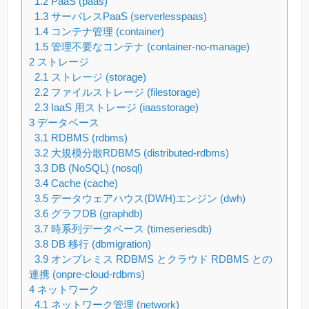
1.2
PaaS (paas)
1.3
サーバレスPaaS (serverlesspaas)
1.4
コンテナ管理 (container)
1.5
管理不要なコンテナ (container-no-manage)
2
ストレージ
2.1
ストレージ (storage)
2.2
ファイルストレージ (filestorage)
2.3
IaaS 用ストレージ (iaasstorage)
3
データベース
3.1
RDBMS (rdbms)
3.2
大規模分散RDBMS (distributed-rdbms)
3.3
DB (NoSQL) (nosql)
3.4
Cache (cache)
3.5
データウェアハウス(DWH)エンジン (dwh)
3.6
グラフDB (graphdb)
3.7
時系列データベース (timeseriesdb)
3.8
DB 移行 (dbmigration)
3.9
オンプレミス RDBMS とクラウド RDBMS との
連携 (onpre-cloud-rdbms)
4
ネットワーク
4.1
ネットワーク管理 (network)