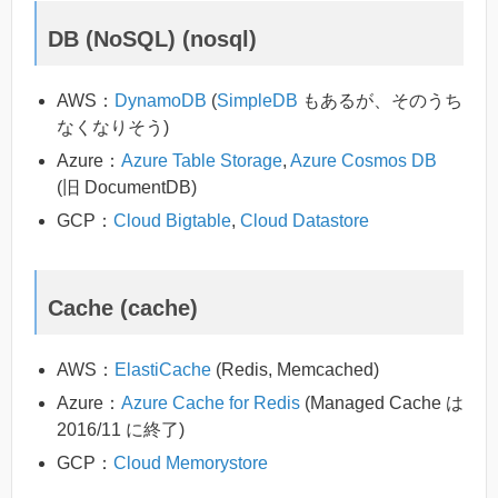
DB (NoSQL) (nosql)
AWS：
DynamoDB
(
SimpleDB
もあるが、そのうち
なくなりそう)
Azure：
Azure Table Storage
,
Azure Cosmos DB
(旧 DocumentDB)
GCP：
Cloud Bigtable
,
Cloud Datastore
Cache (cache)
AWS：
ElastiCache
(Redis, Memcached)
Azure：
Azure Cache for Redis
(Managed Cache は
2016/11 に終了)
GCP：
Cloud Memorystore