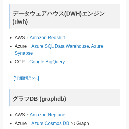
データウェアハウス(DWH)エンジン
(dwh)
AWS：
Amazon Redshift
Azure：
Azure SQL Data Warehouse
,
Azure
Synapse
GCP：
Google BigQuery
→[詳細解説へ]
グラフDB (graphdb)
AWS：
Amazon Neptune
Azure：
Azure Cosmos DB
の Graph