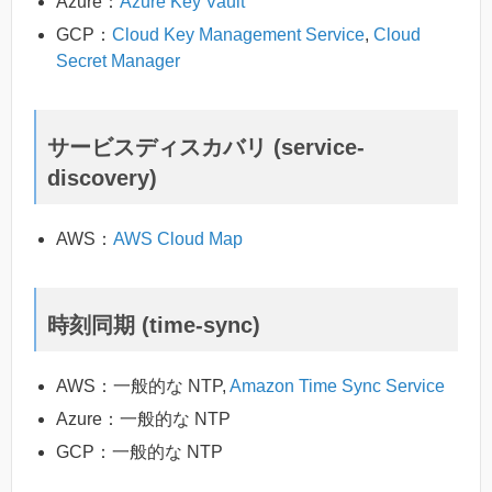
Azure：
Azure Key Vault
GCP：
Cloud Key Management Service
,
Cloud
Secret Manager
サービスディスカバリ (service-
discovery)
AWS：
AWS Cloud Map
時刻同期 (time-sync)
AWS：一般的な NTP,
Amazon Time Sync Service
Azure：一般的な NTP
GCP：一般的な NTP