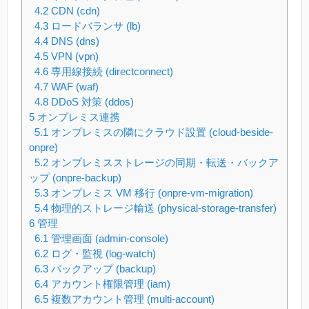
4.2
CDN (cdn)
4.3
ロードバランサ (lb)
4.4
DNS (dns)
4.5
VPN (vpn)
4.6
専用線接続 (directconnect)
4.7
WAF (waf)
4.8
DDoS 対策 (ddos)
5
オンプレミス連携
5.1
オンプレミスの隣にクラウド設置 (cloud-beside-
onpre)
5.2
オンプレミスストレージの同期・転送・バックア
ップ (onpre-backup)
5.3
オンプレミス VM 移行 (onpre-vm-migration)
5.4
物理的ストレージ輸送 (physical-storage-transfer)
6
管理
6.1
管理画面 (admin-console)
6.2
ログ・監視 (log-watch)
6.3
バックアップ (backup)
6.4
アカウント権限管理 (iam)
6.5
複数アカウント管理 (multi-account)