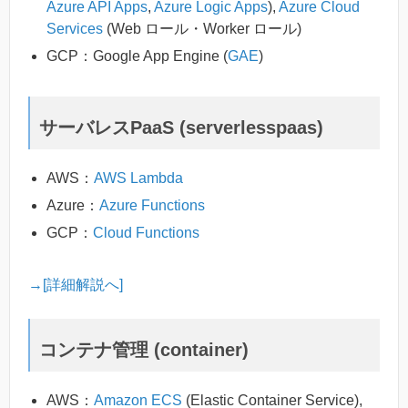
Azure API Apps
,
Azure Logic Apps
),
Azure Cloud
Services
(Web ロール・Worker ロール)
GCP：Google App Engine (
GAE
)
サーバレスPaaS (serverlesspaas)
AWS：
AWS Lambda
Azure：
Azure Functions
GCP：
Cloud Functions
→[詳細解説へ]
コンテナ管理 (container)
AWS：
Amazon ECS
(Elastic Container Service),