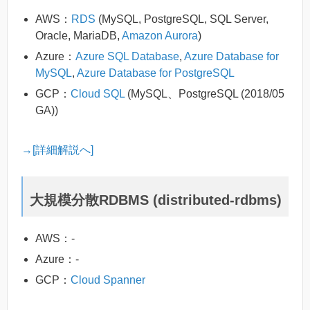
AWS：
RDS
(MySQL, PostgreSQL, SQL Server,
Oracle, MariaDB,
Amazon Aurora
)
Azure：
Azure SQL Database
,
Azure Database for
MySQL
,
Azure Database for PostgreSQL
GCP：
Cloud SQL
(MySQL、PostgreSQL (2018/05
GA))
→[詳細解説へ]
大規模分散RDBMS (distributed-rdbms)
AWS：-
Azure：-
GCP：
Cloud Spanner