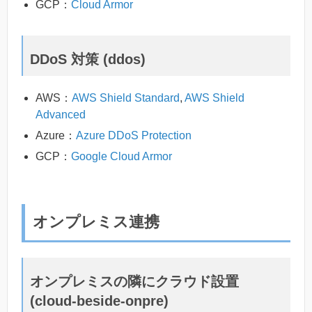
GCP：
Cloud Armor
DDoS 対策 (ddos)
AWS：
AWS Shield Standard
,
AWS Shield
Advanced
Azure：
Azure DDoS Protection
GCP：
Google Cloud Armor
オンプレミス連携
オンプレミスの隣にクラウド設置
(cloud-beside-onpre)