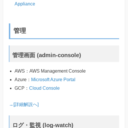
Appliance
管理
管理画面 (admin-console)
AWS：AWS Management Console
Azure：
Microsoft Azure Portal
GCP：
Cloud Console
→[詳細解説へ]
ログ・監視 (log-watch)