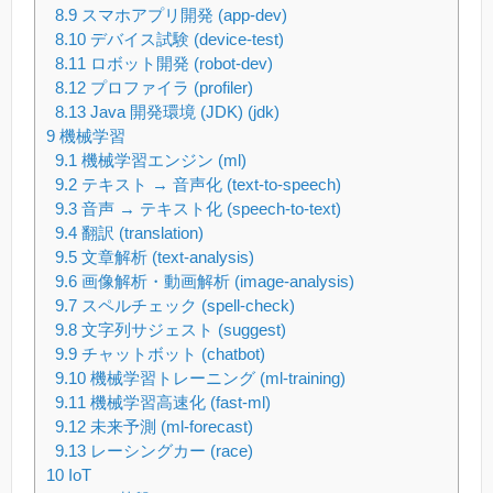
8.9
スマホアプリ開発 (app-dev)
8.10
デバイス試験 (device-test)
8.11
ロボット開発 (robot-dev)
8.12
プロファイラ (profiler)
8.13
Java 開発環境 (JDK) (jdk)
9
機械学習
9.1
機械学習エンジン (ml)
9.2
テキスト → 音声化 (text-to-speech)
9.3
音声 → テキスト化 (speech-to-text)
9.4
翻訳 (translation)
9.5
文章解析 (text-analysis)
9.6
画像解析・動画解析 (image-analysis)
9.7
スペルチェック (spell-check)
9.8
文字列サジェスト (suggest)
9.9
チャットボット (chatbot)
9.10
機械学習トレーニング (ml-training)
9.11
機械学習高速化 (fast-ml)
9.12
未来予測 (ml-forecast)
9.13
レーシングカー (race)
10
IoT