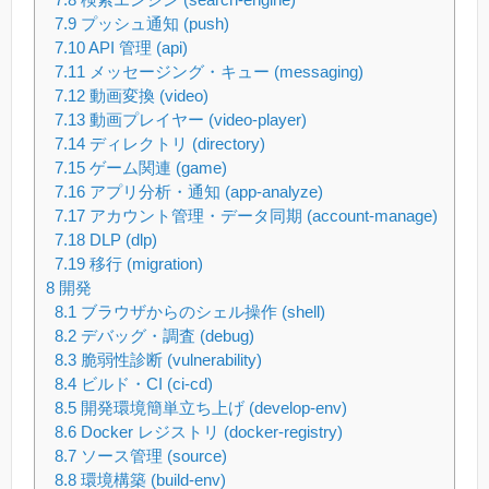
7.9
プッシュ通知 (push)
7.10
API 管理 (api)
7.11
メッセージング・キュー (messaging)
7.12
動画変換 (video)
7.13
動画プレイヤー (video-player)
7.14
ディレクトリ (directory)
7.15
ゲーム関連 (game)
7.16
アプリ分析・通知 (app-analyze)
7.17
アカウント管理・データ同期 (account-manage)
7.18
DLP (dlp)
7.19
移行 (migration)
8
開発
8.1
ブラウザからのシェル操作 (shell)
8.2
デバッグ・調査 (debug)
8.3
脆弱性診断 (vulnerability)
8.4
ビルド・CI (ci-cd)
8.5
開発環境簡単立ち上げ (develop-env)
8.6
Docker レジストリ (docker-registry)
8.7
ソース管理 (source)
8.8
環境構築 (build-env)