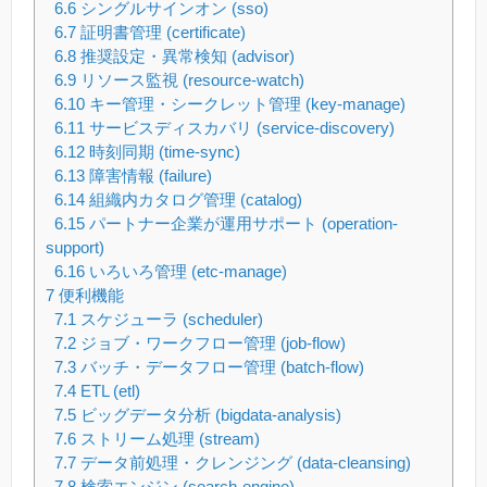
6.6
シングルサインオン (sso)
6.7
証明書管理 (certificate)
6.8
推奨設定・異常検知 (advisor)
6.9
リソース監視 (resource-watch)
6.10
キー管理・シークレット管理 (key-manage)
6.11
サービスディスカバリ (service-discovery)
6.12
時刻同期 (time-sync)
6.13
障害情報 (failure)
6.14
組織内カタログ管理 (catalog)
6.15
パートナー企業が運用サポート (operation-
support)
6.16
いろいろ管理 (etc-manage)
7
便利機能
7.1
スケジューラ (scheduler)
7.2
ジョブ・ワークフロー管理 (job-flow)
7.3
バッチ・データフロー管理 (batch-flow)
7.4
ETL (etl)
7.5
ビッグデータ分析 (bigdata-analysis)
7.6
ストリーム処理 (stream)
7.7
データ前処理・クレンジング (data-cleansing)
7.8
検索エンジン (search-engine)