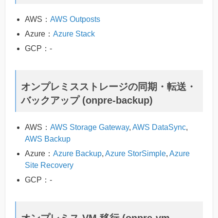
AWS：
AWS Outposts
Azure：
Azure Stack
GCP：-
オンプレミスストレージの同期・転送・
バックアップ (onpre-backup)
AWS：
AWS Storage Gateway
,
AWS DataSync
,
AWS Backup
Azure：
Azure Backup
,
Azure StorSimple
,
Azure
Site Recovery
GCP：-