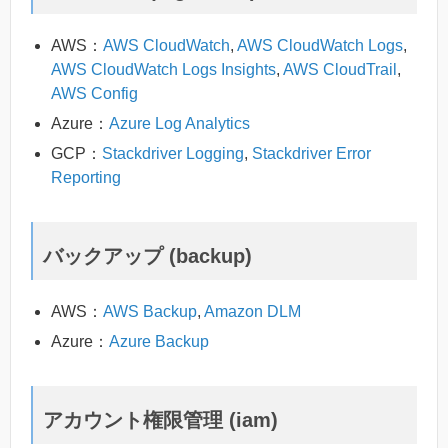
AWS：
AWS CloudWatch
,
AWS CloudWatch Logs
,
AWS CloudWatch Logs Insights
,
AWS CloudTrail
,
AWS Config
Azure：
Azure Log Analytics
GCP：
Stackdriver Logging
,
Stackdriver Error
Reporting
バックアップ (backup)
AWS：
AWS Backup
,
Amazon DLM
Azure：
Azure Backup
アカウント権限管理 (iam)