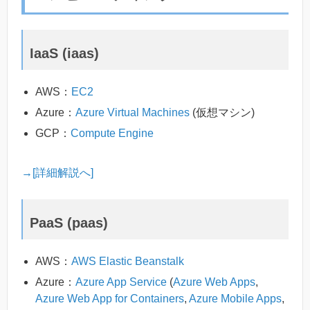
IaaS (iaas)
AWS：
EC2
Azure：
Azure Virtual Machines
(仮想マシン)
GCP：
Compute Engine
→[詳細解説へ]
PaaS (paas)
AWS：
AWS Elastic Beanstalk
Azure：
Azure App Service
(
Azure Web Apps
,
Azure Web App for Containers
,
Azure Mobile Apps
,