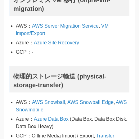
オンプレミス VM 移行 (onpre-vm-
migration)
AWS：
AWS Server Migration Service
,
VM
Import/Export
Azure：
Azure Site Recovery
GCP：-
物理的ストレージ輸送 (physical-
storage-transfer)
AWS：
AWS Snowball
,
AWS Snowball Edge
,
AWS
Snowmobile
Azure：
Azure Data Box
(Data Box, Data Box Disk,
Data Box Heavy)
GCP：Offline Media Import / Export,
Transfer