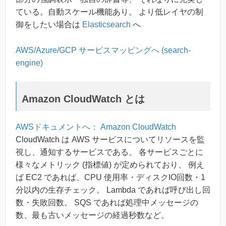
ている。自動スケール機能あり。 より低レイヤの制
御をしたい場合は
Elasticsearch
へ
AWS/Azure/GCP サービスマッピングへ (search-
engine)
Amazon CloudWatch とは
AWSドキュメントへ： Amazon CloudWatch
CloudWatch は AWS サービスについてリソースを監
視し、通知するサービスである。 各サービスごとに
様々なメトリック (指標値) が定められており、 例え
ば EC2 であれば、CPU 使用率・ディスクIO回数・1
分以内の生存チェック。 Lambda であれば呼び出し回
数・失敗回数。 SQS であれば処理中メッセージの
数、最も古いメッセージの経過秒数など。