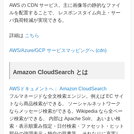
AWS の CDN サービス。主に画像等の静的なファイ
ルを配置することで、 レスポンスタイム向上・サー
バ負荷軽減が実現できる。
詳細は
こちら
AWS/Azure/GCP サービスマッピングへ (cdn)
Amazon CloudSearch とは
AWSドキュメントへ： Amazon CloudSearch
フルマネージドな全文検索エンジン。例えば EC サイ
トなら商品検索ができる。 ソーシャルネットワーク
ならメッセージ検索ができる。Wikipedia なら全ペー
ジ検索ができる。 内部は Apache Solr。 あいまい検
索・表示順重み指定・日付検索・ファセット・ヒット
部分の強調表示・独自の辞書等、 それなりに充実し