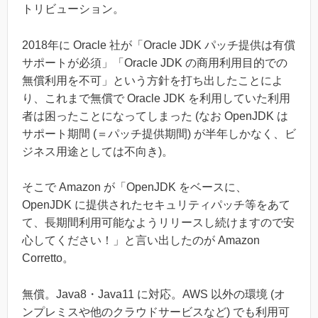
トリビューション。
2018年に Oracle 社が「Oracle JDK パッチ提供は有償
サポートが必須」「Oracle JDK の商用利用目的での
無償利用を不可」という方針を打ち出したことによ
り、これまで無償で Oracle JDK を利用していた利用
者は困ったことになってしまった (なお OpenJDK は
サポート期間 (＝パッチ提供期間) が半年しかなく、ビ
ジネス用途としては不向き)。
そこで Amazon が「OpenJDK をベースに、
OpenJDK に提供されたセキュリティパッチ等をあて
て、長期間利用可能なようリリースし続けますので安
心してください！」と言い出したのが Amazon
Corretto。
無償。Java8・Java11 に対応。AWS 以外の環境 (オ
ンプレミスや他のクラウドサービスなど) でも利用可