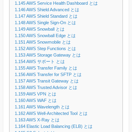
1.145
AWS Service Health Dashboard とは
1.146
AWS Shield Advanced とは
1.147
AWS Shield Standard とは
1.148
AWS Single Sign-On とは
1.149
AWS Snowball とは
1.150
AWS Snowball Edge とは
1.151
AWS Snowmobile とは
1.152
AWS Step Functions とは
1.153
AWS Storage Gateway とは
1.154
AWS サポート とは
1.155
AWS Transfer Family とは
1.156
AWS Transfer for SFTP とは
1.157
AWS Transit Gateway とは
1.158
AWS Trusted Advisor とは
1.159
AWS VPN とは
1.160
AWS WAF とは
1.161
AWS Wavelength とは
1.162
AWS Well-Architected Tool とは
1.163
AWS X-Ray とは
1.164
Elastic Load Balancing (ELB) とは