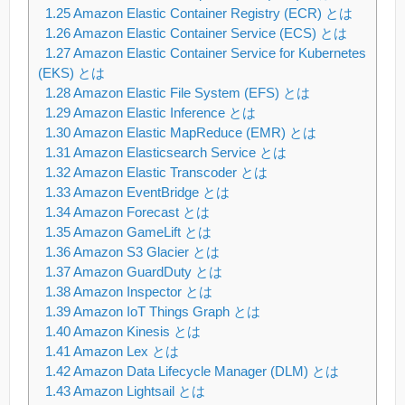
1.25
Amazon Elastic Container Registry (ECR) とは
1.26
Amazon Elastic Container Service (ECS) とは
1.27
Amazon Elastic Container Service for Kubernetes
(EKS) とは
1.28
Amazon Elastic File System (EFS) とは
1.29
Amazon Elastic Inference とは
1.30
Amazon Elastic MapReduce (EMR) とは
1.31
Amazon Elasticsearch Service とは
1.32
Amazon Elastic Transcoder とは
1.33
Amazon EventBridge とは
1.34
Amazon Forecast とは
1.35
Amazon GameLift とは
1.36
Amazon S3 Glacier とは
1.37
Amazon GuardDuty とは
1.38
Amazon Inspector とは
1.39
Amazon IoT Things Graph とは
1.40
Amazon Kinesis とは
1.41
Amazon Lex とは
1.42
Amazon Data Lifecycle Manager (DLM) とは
1.43
Amazon Lightsail とは