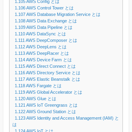
1.105
AWS Config とは
1.106
AWS Control Tower とは
1.107
AWS Database Migration Service とは
1.108
AWS Data Exchange とは
1.109
AWS Data Pipeline とは
1.110
AWS DataSync とは
1.111
AWS DeepComposer とは
1.112
AWS DeepLens とは
1.113
AWS DeepRacer とは
1.114
AWS Device Farm とは
1.115
AWS Direct Connect とは
1.116
AWS Directory Service とは
1.117
AWS Elastic Beanstalk とは
1.118
AWS Fargate とは
1.119
AWS Global Accelerator とは
1.120
AWS Glue とは
1.121
AWS IoT Greengrass とは
1.122
AWS Ground Station とは
1.123
AWS Identity and Access Management (IAM) と
は
1.124
AWS IoT とは