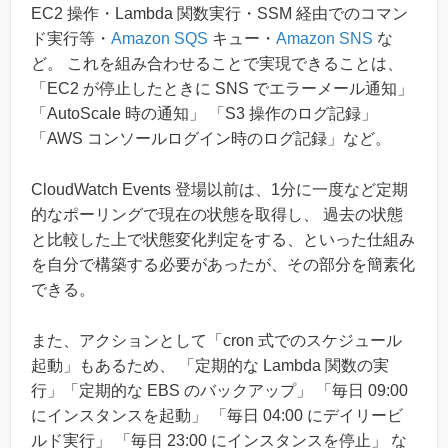
EC2 操作・Lambda 関数実行・SSM 経由でのコマン
ド実行等・
Amazon SQS
キュー・
Amazon SNS
な
ど。 これを組み合わせることで実現できることは、
「EC2 が停止したときに SNS でエラーメール通知」
「AutoScale 時の通知」 「S3 操作のログ記録」
「AWS コンソールログイン時のログ記録」など。
CloudWatch Events 登場以前は、1分に一度など定期
的なポーリングで現在の状態を取得し、 過去の状態
と比較した上で状態変化判定をする、といった仕組み
を自分で構築する必要があったが、その部分を簡素化
できる。
また、アクションとして「cron 式でのスケジュール
起動」もあるため、 「定期的な Lambda 関数の実
行」「定期的な EBS のバックアップ」 「毎日 09:00
にインスタンスを起動」 「毎日 04:00 にデイリービ
ルド実行」 「毎日 23:00 にインスタンスを停止」 な