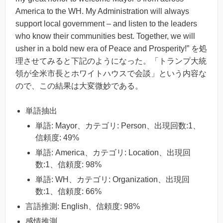
America to the WH. My Administration will always
support local government – and listen to the leaders
who know their communities best. Together, we will
usher in a bold new era of Peace and Prosperity!” を処
理させてみると下記のようになった。「トランプ大統
領が全米市長とホワイトハウスで会談」という内容な
ので、この結果は大変微妙である。
単語抽出
単語: Mayor、カテゴリ: Person、出現回数:1、
信頼度: 49%
単語: America、カテゴリ: Location、出現回
数:1、信頼度: 98%
単語: WH、カテゴリ: Organization、出現回
数:1、信頼度: 66%
言語推測: English、信頼度: 98%
感情推測