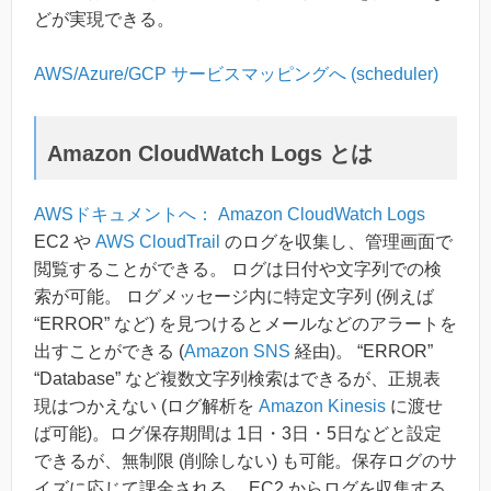
どが実現できる。
AWS/Azure/GCP サービスマッピングへ (scheduler)
Amazon CloudWatch Logs とは
AWSドキュメントへ： Amazon CloudWatch Logs
EC2 や
AWS CloudTrail
のログを収集し、管理画面で
閲覧することができる。 ログは日付や文字列での検
索が可能。 ログメッセージ内に特定文字列 (例えば
“ERROR” など) を見つけるとメールなどのアラートを
出すことができる (
Amazon SNS
経由)。 “ERROR”
“Database” など複数文字列検索はできるが、正規表
現はつかえない (ログ解析を
Amazon Kinesis
に渡せ
ば可能)。ログ保存期間は 1日・3日・5日などと設定
できるが、無制限 (削除しない) も可能。保存ログのサ
イズに応じて課金される。 EC2 からログを収集する